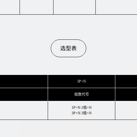
选型表
3P+N
极数代号
1P+N:1极+N
3P+N:3极+N