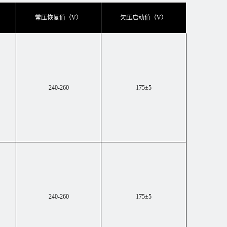
常压恢复值（V）
欠压启动值（V）
240-260
175±5
240-260
175±5