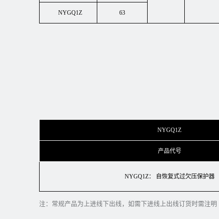
NYGQ1Z
63
NYGQ1Z
产品代号
NYGQ1Z： 自恢复式过欠压保护器
注：常规产品为上进线下出线，如需下进线上出线订货时需注明