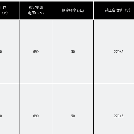
工作
额定绝缘
额定频率 (Hz)
过压启动值（V）
e（V）
电压Ui(V)
0
690
50
270±5
0
690
50
270±5