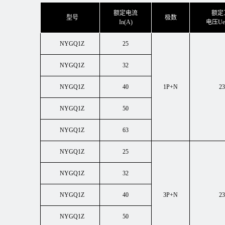
额定电流
额定
型号
极数
In(A)
电压U
NYGQ1Z
25
NYGQ1Z
32
NYGQ1Z
40
1P+N
23
NYGQ1Z
50
NYGQ1Z
63
NYGQ1Z
25
NYGQ1Z
32
NYGQ1Z
40
3P+N
23
NYGQ1Z
50